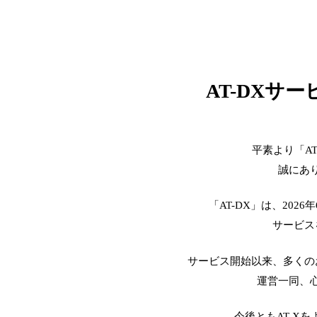
AT-DXサ
平素より「A
誠にあ
「AT-DX」は、2026
サービス
サービス開始以来、多くの
運営一同、
今後ともAT-X