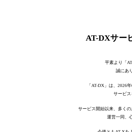
AT-DXサ
平素より「A
誠にあ
「AT-DX」は、2026
サービス
サービス開始以来、多くの
運営一同、
今後ともAT-X