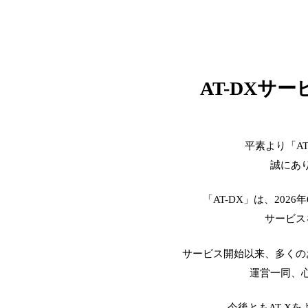
AT-DXサ
平素より「A
誠にあ
「AT-DX」は、2026
サービス
サービス開始以来、多くの
運営一同、
今後ともAT-X