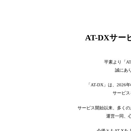
AT-DXサ
平素より「A
誠にあ
「AT-DX」は、2026
サービス
サービス開始以来、多くの
運営一同、
今後ともAT-X