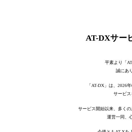
AT-DXサ
平素より「A
誠にあ
「AT-DX」は、2026
サービス
サービス開始以来、多くの
運営一同、
今後ともAT-X