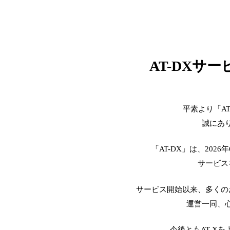
AT-DXサ
平素より「A
誠にあ
「AT-DX」は、2026
サービス
サービス開始以来、多くの
運営一同、
今後ともAT-X