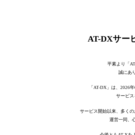
AT-DXサ
平素より「A
誠にあ
「AT-DX」は、2026
サービス
サービス開始以来、多くの
運営一同、
今後ともAT-X