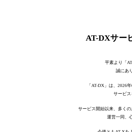
AT-DXサ
平素より「A
誠にあ
「AT-DX」は、2026
サービス
サービス開始以来、多くの
運営一同、
今後ともAT-X