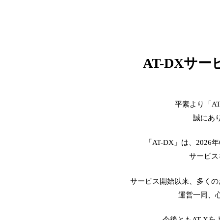
AT-DXサ
平素より「A
誠にあ
「AT-DX」は、2026
サービス
サービス開始以来、多くの
運営一同、
今後ともAT-X