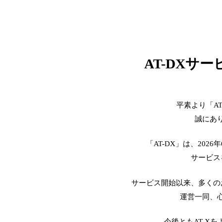
AT-DXサ
平素より「A
誠にあ
「AT-DX」は、2026
サービス
サービス開始以来、多くの
運営一同、
今後ともAT-X