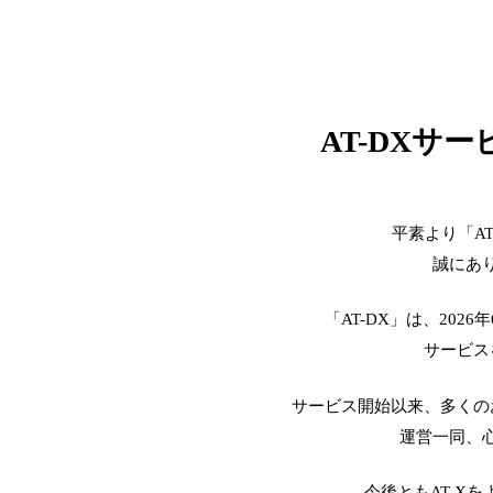
AT-DXサ
平素より「A
誠にあ
「AT-DX」は、2026
サービス
サービス開始以来、多くの
運営一同、
今後ともAT-X