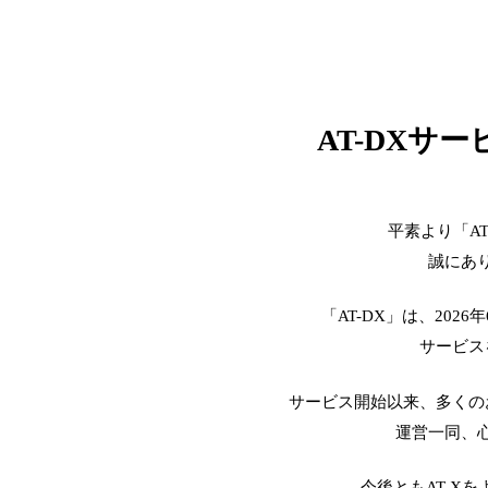
AT-DXサ
平素より「A
誠にあ
「AT-DX」は、2026
サービス
サービス開始以来、多くの
運営一同、
今後ともAT-X