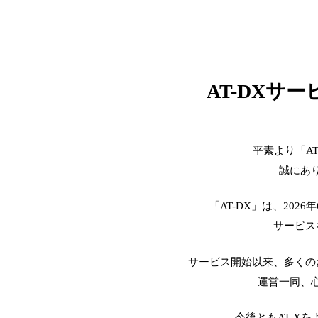
AT-DXサ
平素より「A
誠にあ
「AT-DX」は、2026
サービス
サービス開始以来、多くの
運営一同、
今後ともAT-X