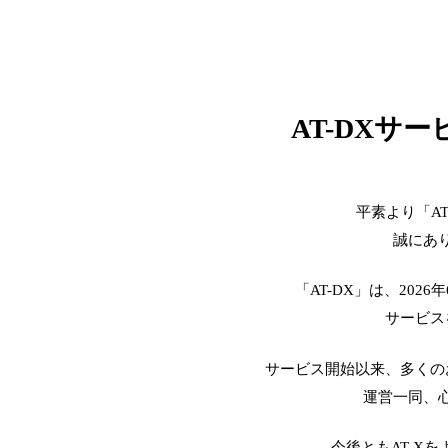
AT-DXサ
平素より「A
誠にあ
「AT-DX」は、2026
サービス
サービス開始以来、多くの
運営一同、
今後ともAT-X