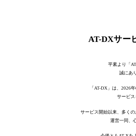
AT-DXサ
平素より「A
誠にあ
「AT-DX」は、2026
サービス
サービス開始以来、多くの
運営一同、
今後ともAT-X