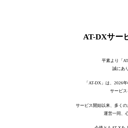
AT-DXサ
平素より「A
誠にあ
「AT-DX」は、2026
サービス
サービス開始以来、多くの
運営一同、
今後ともAT-X