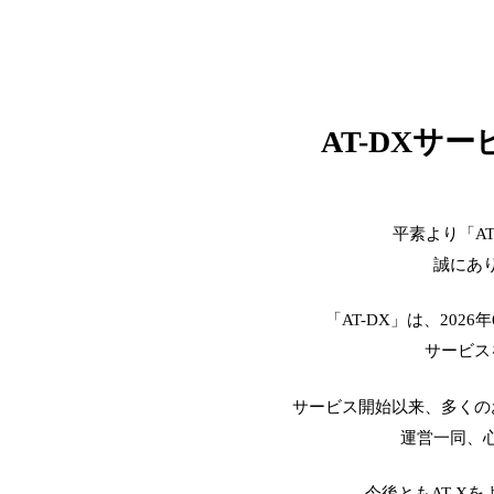
AT-DXサ
平素より「A
誠にあ
「AT-DX」は、2026
サービス
サービス開始以来、多くの
運営一同、
今後ともAT-X