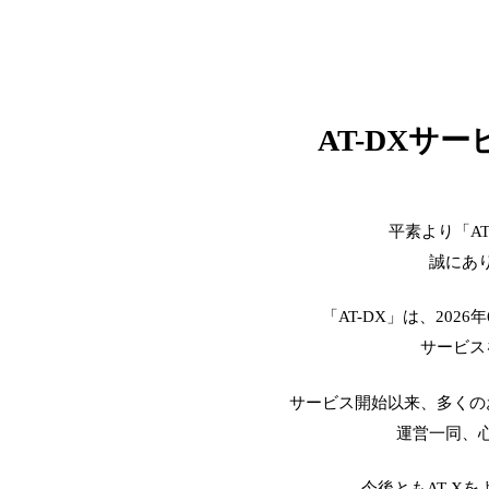
AT-DXサ
平素より「A
誠にあ
「AT-DX」は、2026
サービス
サービス開始以来、多くの
運営一同、
今後ともAT-X