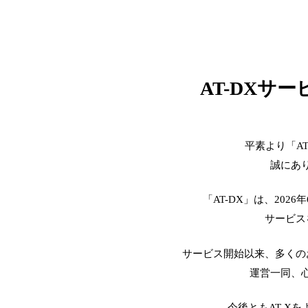
AT-DXサ
平素より「A
誠にあ
「AT-DX」は、2026
サービス
サービス開始以来、多くの
運営一同、
今後ともAT-X