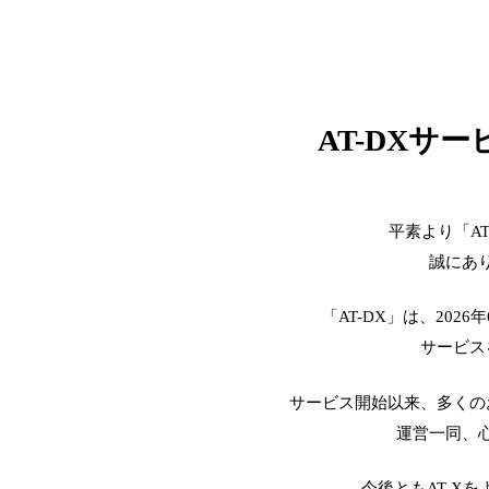
AT-DXサ
平素より「A
誠にあ
「AT-DX」は、2026
サービス
サービス開始以来、多くの
運営一同、
今後ともAT-X