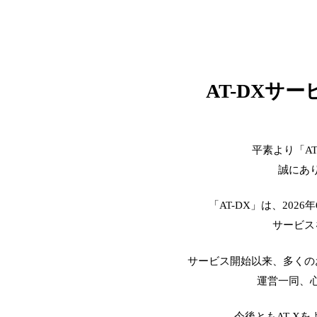
AT-DXサ
平素より「A
誠にあ
「AT-DX」は、2026
サービス
サービス開始以来、多くの
運営一同、
今後ともAT-X