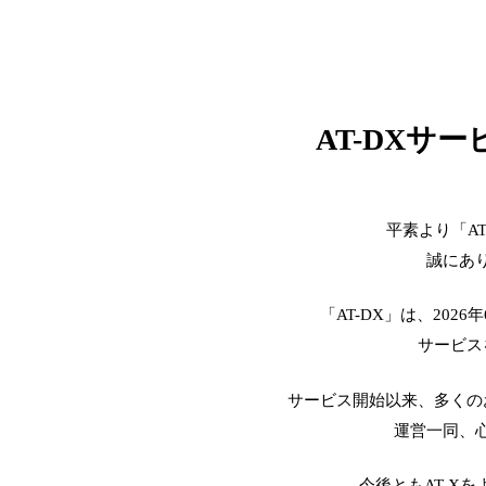
AT-DXサ
平素より「A
誠にあ
「AT-DX」は、2026
サービス
サービス開始以来、多くの
運営一同、
今後ともAT-X