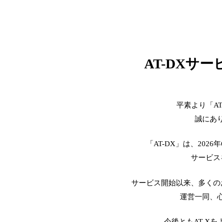
AT-DXサ
平素より「A
誠にあ
「AT-DX」は、2026
サービス
サービス開始以来、多くの
運営一同、
今後ともAT-X