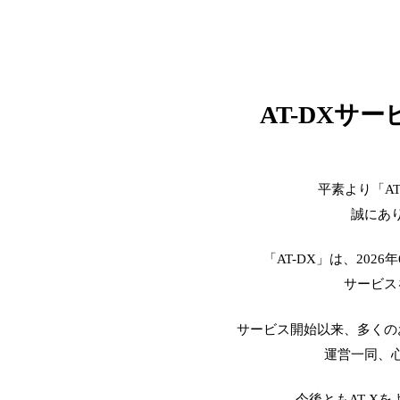
AT-DXサ
平素より「A
誠にあ
「AT-DX」は、2026
サービス
サービス開始以来、多くの
運営一同、
今後ともAT-X