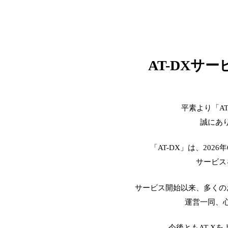
AT-DXサ
平素より「A
誠にあ
「AT-DX」は、2026
サービス
サービス開始以来、多くの
運営一同、
今後ともAT-X