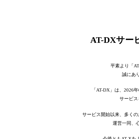
AT-DXサ
平素より「A
誠にあ
「AT-DX」は、2026
サービス
サービス開始以来、多くの
運営一同、
今後ともAT-X