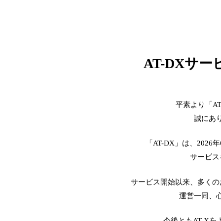
AT-DXサ
平素より「A
誠にあ
「AT-DX」は、2026
サービス
サービス開始以来、多くの
運営一同、
今後ともAT-X