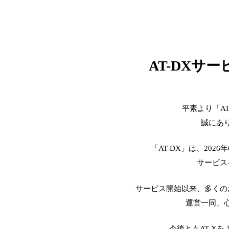
AT-DXサ
平素より「A
誠にあ
「AT-DX」は、2026
サービス
サービス開始以来、多くの
運営一同、
今後ともAT-X