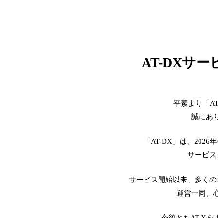
AT-DXサ
平素より「A
誠にあ
「AT-DX」は、2026
サービス
サービス開始以来、多くの
運営一同、
今後ともAT-X