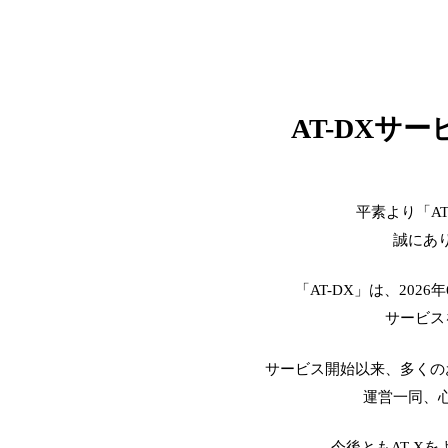
AT-DXサ
平素より「A
誠にあ
「AT-DX」は、2026
サービス
サービス開始以来、多くの
運営一同、
今後ともAT-X