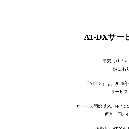
AT-DXサ
平素より「A
誠にあ
「AT-DX」は、2026
サービス
サービス開始以来、多くの
運営一同、
今後ともAT-X