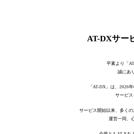
AT-DXサ
平素より「A
誠にあ
「AT-DX」は、2026
サービス
サービス開始以来、多くの
運営一同、
今後ともAT-X