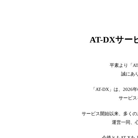
AT-DXサ
平素より「A
誠にあ
「AT-DX」は、2026
サービス
サービス開始以来、多くの
運営一同、
今後ともAT-X