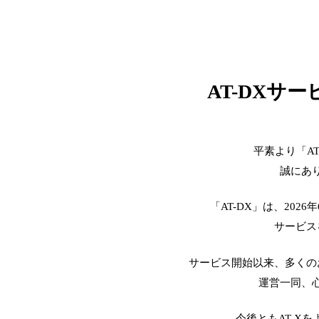
AT-DXサ
平素より「A
誠にあ
「AT-DX」は、2026
サービス
サービス開始以来、多くの
運営一同、
今後ともAT-X