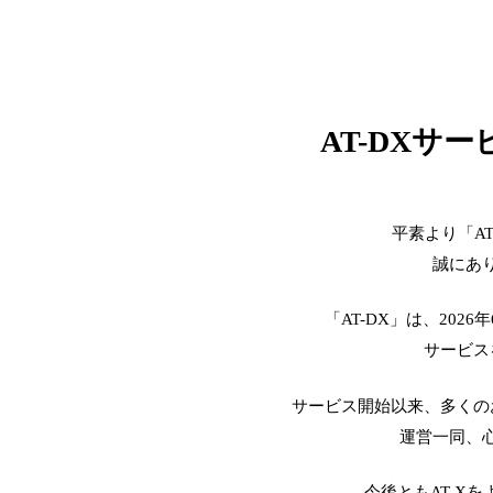
AT-DXサ
平素より「A
誠にあ
「AT-DX」は、2026
サービス
サービス開始以来、多くの
運営一同、
今後ともAT-X