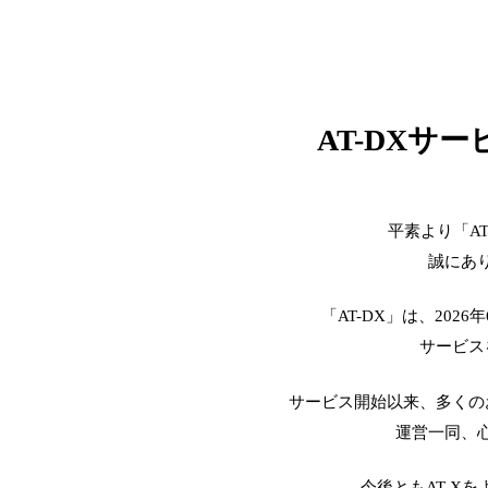
AT-DXサ
平素より「A
誠にあ
「AT-DX」は、2026
サービス
サービス開始以来、多くの
運営一同、
今後ともAT-X