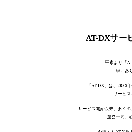
AT-DXサ
平素より「A
誠にあ
「AT-DX」は、2026
サービス
サービス開始以来、多くの
運営一同、
今後ともAT-X