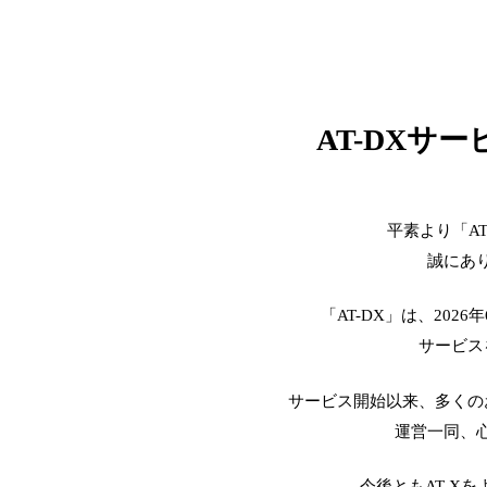
AT-DXサ
平素より「A
誠にあ
「AT-DX」は、2026
サービス
サービス開始以来、多くの
運営一同、
今後ともAT-X