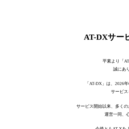
AT-DXサ
平素より「A
誠にあ
「AT-DX」は、2026
サービス
サービス開始以来、多くの
運営一同、
今後ともAT-X