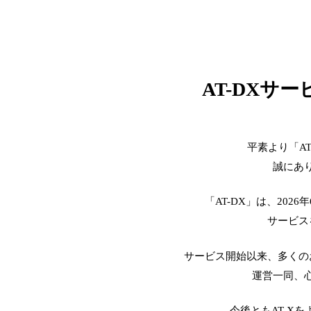
AT-DXサ
平素より「A
誠にあ
「AT-DX」は、2026
サービス
サービス開始以来、多くの
運営一同、
今後ともAT-X