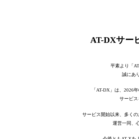
AT-DXサ
平素より「A
誠にあ
「AT-DX」は、2026
サービス
サービス開始以来、多くの
運営一同、
今後ともAT-X