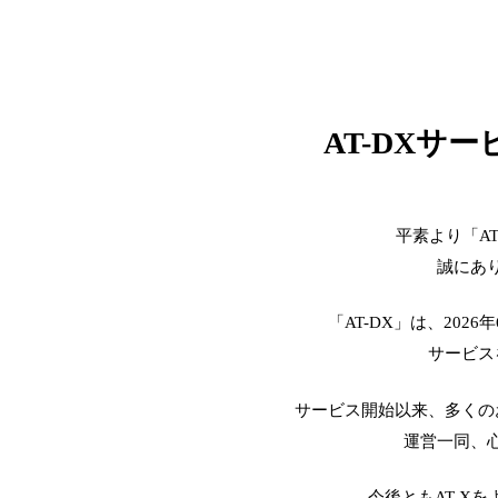
AT-DXサ
平素より「A
誠にあ
「AT-DX」は、2026
サービス
サービス開始以来、多くの
運営一同、
今後ともAT-X