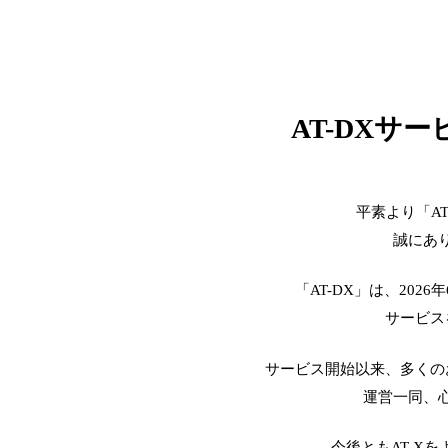
AT-DXサ
平素より「A
誠にあ
「AT-DX」は、2026
サービス
サービス開始以来、多くの
運営一同、
今後ともAT-X