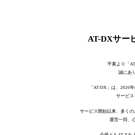
AT-DXサ
平素より「A
誠にあ
「AT-DX」は、2026
サービス
サービス開始以来、多くの
運営一同、
今後ともAT-X