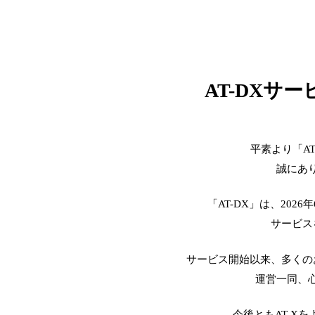
AT-DXサ
平素より「A
誠にあ
「AT-DX」は、2026
サービス
サービス開始以来、多くの
運営一同、
今後ともAT-X