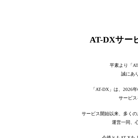
AT-DXサ
平素より「A
誠にあ
「AT-DX」は、2026
サービス
サービス開始以来、多くの
運営一同、
今後ともAT-X