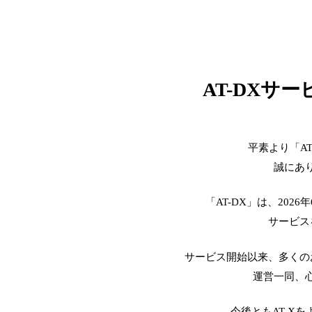
AT-DXサ
平素より「A
誠にあ
「AT-DX」は、2026
サービス
サービス開始以来、多くの
運営一同、
今後ともAT-X