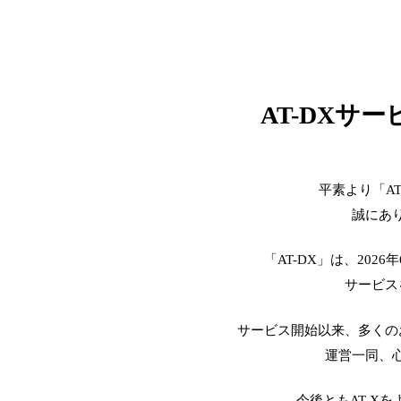
AT-DXサ
平素より「A
誠にあ
「AT-DX」は、2026
サービス
サービス開始以来、多くの
運営一同、
今後ともAT-X