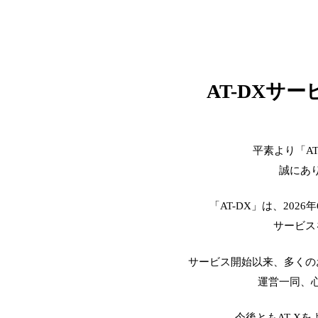
AT-DXサ
平素より「A
誠にあ
「AT-DX」は、2026
サービス
サービス開始以来、多くの
運営一同、
今後ともAT-X